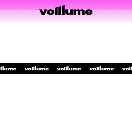
•
•
•
•