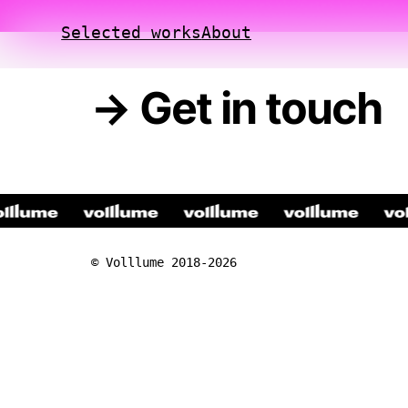
Selected works
About
→ Get in touch
•
•
•
•
© Volllume 2018-2026