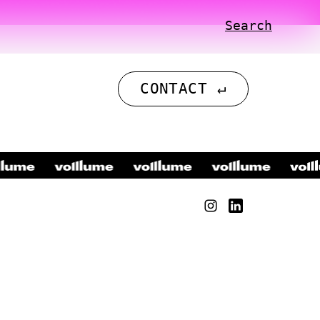
Search
CONTACT ↵
•
•
•
•